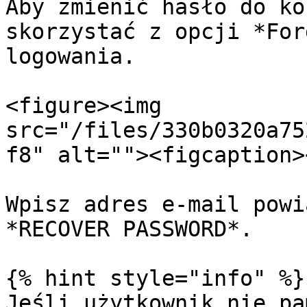
Aby zmienić hasło do ko
skorzystać z opcji *For
logowania.

<figure><img 
src="/files/330b0320a75
f8" alt=""><figcaption>
Wpisz adres e‑mail powi
*RECOVER PASSWORD*.

{% hint style="info" %}

Jeśli użytkownik nie pa