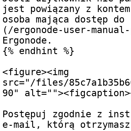
jest powiązany z kontem
osoba mająca dostęp do 
(/ergonode-user-manual-
Ergonode.

{% endhint %}

<figure><img 
src="/files/85c7a1b35b6
90" alt=""><figcaption>
Postępuj zgodnie z inst
e‑mail, którą otrzymasz